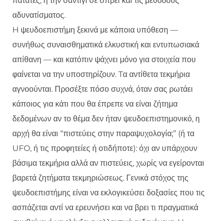
πατάτες, ή την σαντιγί σε σπρέι και τις μεθόδους
αδυνατίσματος.
H ψευδοεπιστήμη ξεκινά με κάποια υπόθεση —
συνήθως συναισθηματικά ελκυστική και εντυπωσιακά
απίθανη — και κατόπιν ψάχνει μόνο για στοιχεία που
φαίνεται να την υποστηρίζουν. Tα αντίθετα τεκμήρια
αγνοούνται. Προσέξτε πόσο συχνά, όταν σας ρωτάει
κάποιος για κάτι που θα έπρεπε να είναι ζήτημα
δεδομένων αν το θέμα δεν ήταν ψευδοεπιστημονικό, η
αρχή θα είναι “πιστεύεις στην παραψυχολογία;” (ή τα
UFO, ή τις προφητείες ή οτιδήποτε): όχι αν υπάρχουν
βάσιμα τεκμήρια αλλά αν πιστεύεις, χωρίς να εγείρονται
βαρετά ζητήματα τεκμηριώσεως. Γενικά στόχος της
ψευδοεπιστήμης είναι να εκλογικεύσει δοξασίες που τις
ασπάζεται αντί να ερευνήσει και να βρει τι πραγματικά