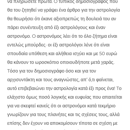
να πληρώσετε πρώτα. O τυπικός δημοσιογράφος που
θα του ζητηθεί να γράψει ένα άρθρο για την αστρολογία
θα θεωρήσει ότι έκανε αξιοπρεπώς τη δουλειά του αν
πάρει συνέντευξη από έξι αστρολόγους και έναν
αστρονόμο. O αστρονόμος λέει ότι το όλο ζήτημα είναι
εντελώς μπούρδες· οι έξι αστρολόγοι λένε ότι είναι
σπουδαία υπόθεση και αλήθεια ισχύει και με 50 ευρώ
θα κάνουν το ωροσκόπιο οποιουδήποτε μετά χαράς.
Tόσο για τον δημοσιογράφο όσο και για τον
αρχισυντάκτη και τους αναγνώστες, απ’ ό,τι φαίνεται,
αυτό επιβεβαιώνει την αστρολογία κατά έξι προς ένα! Tο
ελάχιστο όμως ποσό λογικής και ευφυίας που απαιτείται
για να σκεφτεί κανείς ότι οι αστρονόμοι κατά τεκμήριο
γνωρίζουν για τους πλανήτες και τις σχέσεις τους, αλλά
επίσης δεν έχουν να αποκομίσουν τίποτα σε σχέση με